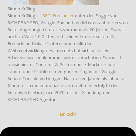
Simon Kräling
Simon Kräling ist
SEO-Freelancer
unter der Flagge von
SICHTBAR SEO, Google-Fan und am liebsten auf der ersten
Seite. Angefangen hat alles vor mehr als 20 Jahren. Damals,
noch zu Web 1.0 Zeiten, mit kleinen Internetseiten für
Freunde und lokale Unternehmen. Mit der
Weiterentwicklung des Internets hat sich auch sein
Arbeitsschwerpunkt immer weiter verschoben. Simon ist
passionierter Content- & Performance-Marketer und
könnte ohne Probleme den ganzen Tag in der Google
Search Console verbringen. Nach vielen Jahren als Inhouse-
Marketer in multinationalen Unternehmen erfolgte der
Seitenwechsel im Jahre 2020 mit der Gründung der
SICHTBAR SEO Agentur.
Linkedin