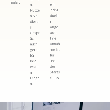
mular.
ein
n.
indivi
Nutze
duelle
n Sie
s
diese
Ange
s
bot.
Gespr
Ihre
äch
Annah
auch
me ist
gerne
für
für
uns
Ihre
der
erste
Starts
n
chuss.
Frage
n.