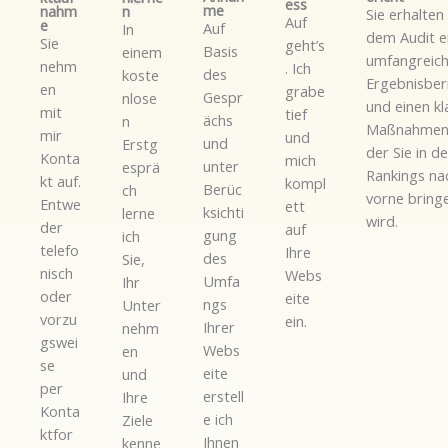
ess
me
nahm
n
Sie erhalten
Auf
e
Auf
In
dem Audit e
Sie
geht’s
Basis
einem
umfangreic
nehm
. Ich
des
koste
Ergebnisber
en
grabe
Gespr
nlose
und einen kl
mit
tief
ächs
n
Maßnahmen
mir
und
und
Erstg
der Sie in d
Konta
mich
unter
esprä
Rankings na
kt auf.
kompl
Berüc
ch
vorne bring
Entwe
ett
ksichti
lerne
wird.
der
auf
gung
ich
telefo
Ihre
des
Sie,
nisch
Webs
Umfa
Ihr
oder
eite
ngs
Unter
vorzu
ein.
Ihrer
nehm
gswei
Webs
en
se
eite
und
per
erstell
Ihre
Konta
e ich
Ziele
ktfor
Ihnen
kenne