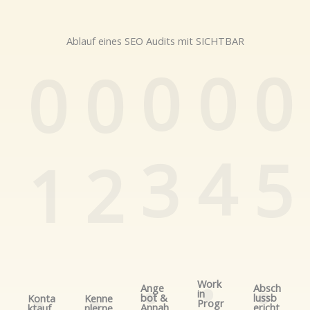
Ablauf eines SEO Audits mit SICHTBAR
0
0
0
0
0
4
3
5
1
2
.
.
.
.
.
Work
Ange
Absch
in
bot &
lussb
Konta
Kenne
Progr
Annah
ericht
ktauf
nlerne