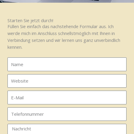
Starten Sie jetzt durch!
Füllen Sie einfach das nachstehende Formular aus. Ich
werde mich im Anschluss schnellstmöglich mit Ihnen in
Verbindung setzen und wir lernen uns ganz unverbindlich
kennen.
N
a
m
W
e
e
b
E
s
-
i
M
T
t
a
e
e
i
l
N
l
e
a