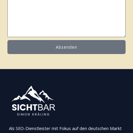
f
c
o
h
n
r
n
i
u
c
m
h
m
Absenden
t
e
r
Als SEO-Dienstleister mit Fokus auf den deutschen Markt