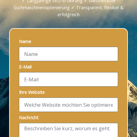
✓ Langjährige SEO-Erfahrung ✓ Ganzheitliche
Suchmaschinenoptimierung ✓ Transparent, flexibel &
erfolgreich
Name
E-Mail
Ihre Website
Nachricht