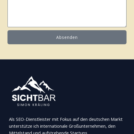
o
h
n
r
n
i
u
c
m
h
m
Absenden
t
e
r
Als SEO-Dienstleister mit Fokus auf den deutschen Markt
unterstütze ich internationale Großunternehmen, den
Mittelstand und aufstrebende Startups.