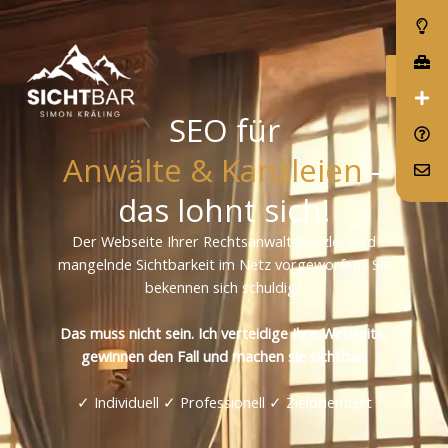
Zum
Inhalt
springen
SEO für
Anwälte & Kanzleien
–
das lohnt sich!
Der Webseite Ihrer Rechtsanwaltskanzlei wird
mangelnde Sichtbarkeit im Netz vorgeworfen? Sie
bekennen sich schuldig?
Das muss nicht sein. Ich verteidige Ihre Webseite,
gewinnen den Fall und machen sie sichtbar!
✓ Individuell ✓ Professionell ✓ Zielorientiert