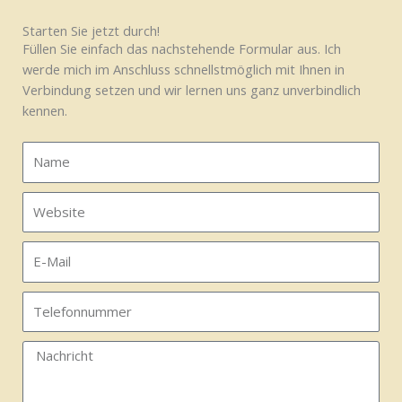
Starten Sie jetzt durch!
Füllen Sie einfach das nachstehende Formular aus. Ich
werde mich im Anschluss schnellstmöglich mit Ihnen in
Verbindung setzen und wir lernen uns ganz unverbindlich
kennen.
N
a
m
W
e
e
b
E
s
-
i
M
T
t
a
e
e
i
l
N
l
e
a
f
c