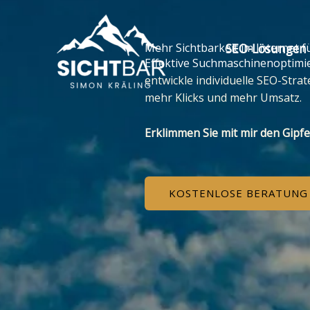
Zum
Inhalt
springen
SEO-Lösungen
Mehr Sichtbarkeit im Internet 
Effektive Suchmaschinenoptimie
entwickle individuelle SEO-Stra
mehr Klicks und mehr Umsatz.
Erklimmen Sie mit mir den Gipfel
KOSTENLOSE BERATUNG