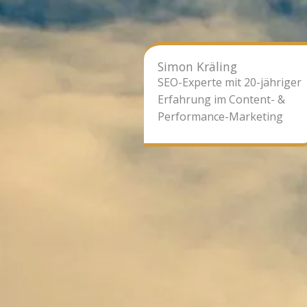
Simon Kräling
SEO-Experte mit 20-jähriger
Erfahrung im Content- &
Performance-Marketing